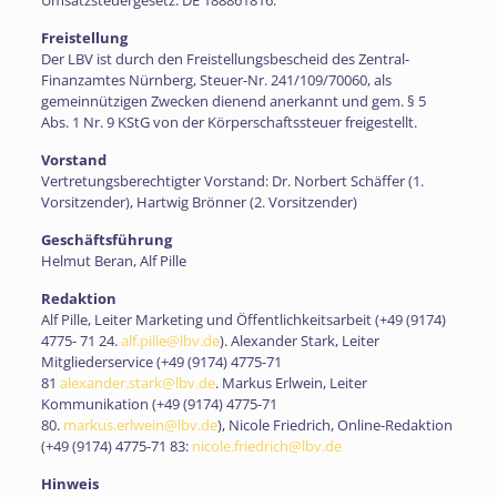
Umsatzsteuergesetz: DE 188861816.
Freistellung
Der LBV ist durch den Freistellungsbescheid des Zentral-
Finanzamtes Nürnberg, Steuer-Nr. 241/109/70060, als
gemeinnützigen Zwecken dienend anerkannt und gem. § 5
Abs. 1 Nr. 9 KStG von der Körperschaftssteuer freigestellt.
Vorstand
Vertretungsberechtigter Vorstand: Dr. Norbert Schäffer (1.
Vorsitzender), Hartwig Brönner (2. Vorsitzender)
Geschäftsführung
Helmut Beran, Alf Pille
Redaktion
Alf Pille, Leiter Marketing und Öffentlichkeitsarbeit (
+49 (9174)
4775- 71 24
.
alf.pille@lbv.de
). Alexander Stark, Leiter
Mitgliederservice (
+49 (9174) 4775-71
81
alexander.stark@lbv.de
. Markus Erlwein, Leiter
Kommunikation (
+49 (9174) 4775-71
80
.
markus.erlwein@lbv.de
), Nicole Friedrich, Online-Redaktion
(
+49 (9174) 4775-71 83
:
nicole.friedrich@lbv.de
Hinweis