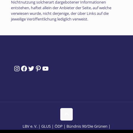
Nichtnutzung solcherart dargebotener Informationen
entstehen, haftet allein der Anbieter der Seite, auf welche
verwiesen wurde, nicht derjenige, der über Links auf die
jeweilige Veröffentlichung lediglich verweist.
Instagram
Facebook
Twitter
Pinterest
YouTube
LBV e. V. | GLUS | ÖDP | Bündnis 90/Die Grünen |