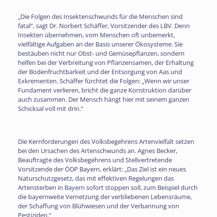
„Die Folgen des Insektenschwunds für die Menschen sind
fatal“, sagt Dr. Norbert Schäffer, Vorsitzender des LBV. Denn
Insekten übernehmen, vom Menschen oft unbemerkt,
vielfältige Aufgaben an der Basis unserer Ökosysteme. Sie
bestäuben nicht nur Obst- und Gemüsepflanzen, sondern
helfen bei der Verbreitung von Pflanzensamen, der Erhaltung
der Bodenfruchtbarkeit und der Entsorgung von Aas und
Exkrementen. Schäffer fürchtet die Folgen: „Wenn wir unser
Fundament verlieren, bricht die ganze Konstruktion darüber
auch zusammen. Der Mensch hängt hier mit seinem ganzen
Schicksal voll mit drin.“
Die Kernforderungen des Volksbegehrens Artenvielfalt setzen
bei den Ursachen des Artenschwunds an. Agnes Becker,
Beauftragte des Volksbegehrens und Stellvertretende
Vorsitzende der ÖDP Bayern, erklärt: „Das Ziel ist ein neues
Naturschutzgesetz, das mit effektiven Regelungen das
Artensterben in Bayern sofort stoppen soll, zum Beispiel durch
die bayernweite Vernetzung der verbliebenen Lebensräume,
der Schaffung von Blühwiesen und der Verbannung von
Pestiziden.“