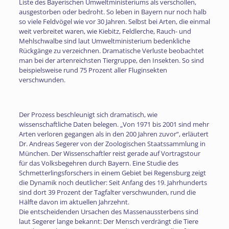
Liste des Bayerischen Umweltministeriums als verschollen,
ausgestorben oder bedroht. So leben in Bayern nur noch halb
so viele Feldvögel wie vor 30 Jahren. Selbst bei Arten, die einmal
weit verbreitet waren, wie Kiebitz, Feldlerche, Rauch- und
Mehlschwalbe sind laut Umweltministerium bedenkliche
Rückgänge zu verzeichnen. Dramatische Verluste beobachtet
man bei der artenreichsten Tiergruppe, den Insekten. So sind
beispielsweise rund 75 Prozent aller Fluginsekten
verschwunden.
Der Prozess beschleunigt sich dramatisch, wie
wissenschaftliche Daten belegen. „Von 1971 bis 2001 sind mehr
Arten verloren gegangen als in den 200 Jahren zuvor“, erläutert
Dr. Andreas Segerer von der Zoologischen Staatssammlung in
München. Der Wissenschaftler reist gerade auf Vortragstour
für das Volksbegehren durch Bayern. Eine Studie des
Schmetterlingsforschers in einem Gebiet bei Regensburg zeigt
die Dynamik noch deutlicher: Seit Anfang des 19. Jahrhunderts
sind dort 39 Prozent der Tagfalter verschwunden, rund die
Hälfte davon im aktuellen Jahrzehnt.
Die entscheidenden Ursachen des Massenaussterbens sind
laut Segerer lange bekannt: Der Mensch verdrängt die Tiere