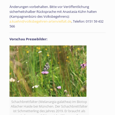
Änderungen vorbehalten. Bitte vor Veröffentlichung
sicherheitshalber Rücksprache mit Anastasia Kühn halten
(Kampagnenbüro des Volksbegehrens):
a.kuehn@volksbegehren-artenvielfalt.de
, Telefon: 0151 59 432
566
Vorschau Pressebilder:
Schachbrettfalter (Melanargia galathea) im Biotop
Allacher Haide bei München. Der Schachbrettfalter
ist Schmetterling des Jahres 2019. Er braucht als