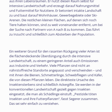
aus ihren Lebensräumen. Er nutzt diesen Raum selbst für
intensive Landwirtschaft und erzeugt darauf Nahrungsmittel
und Futtermittel für Nutztiere. Er betoniert intakte Landschaft
zu und baut darauf Wohnhäuser, Gewerbegebiete oder Ski-
Arenen. Die restlichen kleinen Flächen, auf denen sich noch
Tiere halten können, sind zu weit voneinander entfernt, um bei
der Suche nach Partnern von A nach B zu kommen. Das führt
zu Inzucht und schließlich zum Absterben der Population.
Ein weiterer Grund für den rasanten Rückgang vieler Arten ist
die flächendeckende Überdüngung durch die intensive
Landwirtschaft, zu einem geringeren Anteil auch Emissionen
aus Industrie und Verkehr. Viele Pflanzen sind nicht an
nährstoffreiche Standorte angepasst und verschwinden – und
mit ihnen die Bienen, Schmetterlinge, Schwebfliegen und Käfer,
die von diesen Pflanzen leben. Die direkteste Ursache des
Insektensterbens sind schließlich Ackergifte. Sie werden in der
konventionellen Landwirtschaft gezielt gegen Insekten
eingesetzt, die man als Schädlinge einstuft. „Pestizide töten
Insekten und ihre Futterpflanzen“, fasst Segerer zusammen.
Das sei sehr einfach zu verstehen.