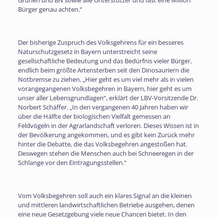
Grünen und BN sowie alle Unterstützer und fast eine Million
Bürger genau achten.“
Der bisherige Zuspruch des Volksgehrens für ein besseres
Naturschutzgesetz in Bayern unterstreicht seine
gesellschaftliche Bedeutung und das Bedürfnis vieler Bürger,
endlich beim größte Artensterben seit den Dinosauriern die
Notbremse zu ziehen. „Hier geht es um viel mehr als in vielen
vorangegangenen Volksbegehren in Bayern, hier geht es um
unser aller Lebensgrundlagen“, erklärt der LBV-Vorsitzende Dr.
Norbert Schäffer. „In den vergangenen 40 Jahren haben wir
über die Hälfte der biologischen Vielfalt gemessen an
Feldvögeln in der Agrarlandschaft verloren. Dieses Wissen ist in
der Bevölkerung angekommen, und es gibt kein Zurück mehr
hinter die Debatte, die das Volksbegehren angestoßen hat.
Deswegen stehen die Menschen auch bei Schneeregen in der
Schlange vor den Eintragungsstellen.“
Vom Volksbegehren soll auch ein klares Signal an die kleinen
und mittleren landwirtschaftlichen Betriebe ausgehen, denen
eine neue Gesetzgebung viele neue Chancen bietet. In den