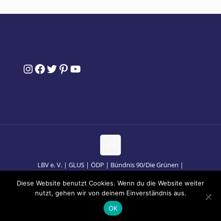
Instagram
Facebook
Twitter
Pinterest
YouTube
LBV e. V. | GLUS | ÖDP | Bündnis 90/Die Grünen |
Bündnis-Partner
Impressum
Datenschutz
Diese Website benutzt Cookies. Wenn du die Website weiter
Herunterladen
nutzt, gehen wir von deinem Einverständnis aus.
OK