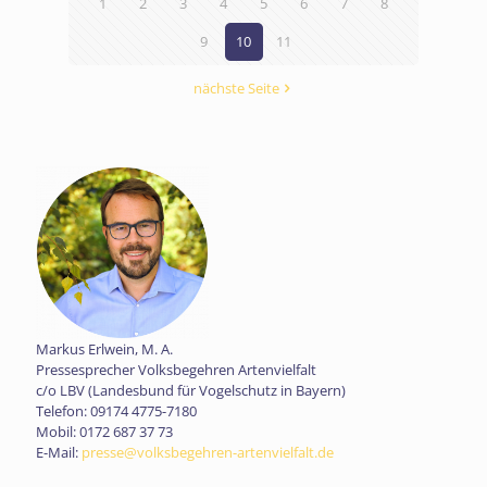
1
2
3
4
5
6
7
8
9
10
11
nächste Seite
Markus Erlwein, M. A.
Pressesprecher Volksbegehren Artenvielfalt
c/o LBV (Landesbund für Vogelschutz in Bayern)
Telefon: 09174 4775-7180
Mobil: 0172 687 37 73
E-Mail:
presse@volksbegehren-artenvielfalt.de